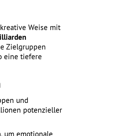
 kreative Weise mit
illiarden
ne Zielgruppen
 eine tiefere
n
uppen und
lionen potenzieller
m, um emotionale